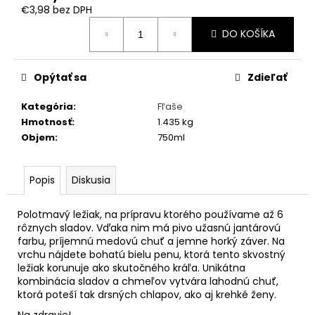
č
€3,98 bez DPH
a
Jednotková
m
DO KOŠÍKA
cena:
e
Opýtať sa
Zdieľať
Kategória
:
Fľaše
Hmotnosť
:
1.435 kg
Objem
:
750ml
Popis
Diskusia
Polotmavý ležiak, na prípravu ktorého používame až 6
rôznych sladov. Vďaka nim má pivo užasnú jantárovú
farbu, príjemnú medovú chuť a jemne horký záver. Na
vrchu nájdete bohatú bielu penu, ktorá tento skvostný
ležiak korunuje ako skutočného kráľa. Unikátna
kombinácia sladov a chmeľov vytvára lahodnú chuť,
ktorá poteší tak drsných chlapov, ako aj krehké ženy.
Na zdravie!