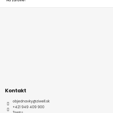
Z
á
p
ä
t
i
e
Kontakt
objednavky
@
ziwell.sk
+421 949 409 900
ŽiWELL