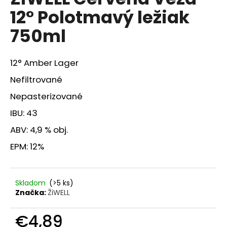
je
á
12° Polotmavý ležiak
0,0
z
j
750ml
5
s
hviezdičiek.
ť
12° Amber Lager
?
Nefiltrované
Nepasterizované
IBU: 43
HĽADAŤ
ABV: 4,9 % obj.
EPM: 12%
O
d
p
Skladom
(>5 ks)
Značka:
ŽiWELL
o
r
€4,89
ú