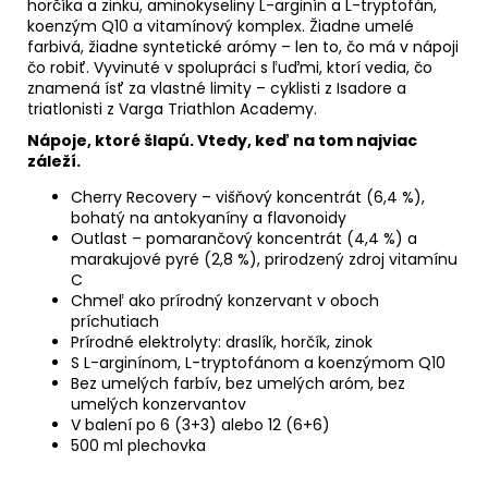
horčíka a zinku, aminokyseliny L-arginín a L-tryptofán,
koenzým Q10 a vitamínový komplex. Žiadne umelé
farbivá, žiadne syntetické arómy
–
len to, čo má v nápoji
čo robiť. Vyvinuté v spolupráci s ľuďmi, ktorí vedia, čo
znamená ísť za vlastné limity
–
cyklisti z Isadore a
triatlonisti z Varga Triathlon Academy.
Nápoje, ktoré šlapú. Vtedy, keď na tom najviac
záleží.
Cherry Recovery
–
višňový koncentrát (6,4 %),
bohatý na antokyaníny a flavonoidy
Outlast
–
pomarančový koncentrát (4,4 %) a
marakujové pyré (2,8 %), prirodzený zdroj vitamínu
C
Chmeľ ako prírodný konzervant v oboch
príchutiach
Prírodné elektrolyty: draslík, horčík, zinok
S L-arginínom, L-tryptofánom a koenzýmom Q10
Bez umelých farbív, bez umelých aróm, bez
umelých konzervantov
V balení po 6 (3+3) alebo 12 (6+6)
500 ml plechovka