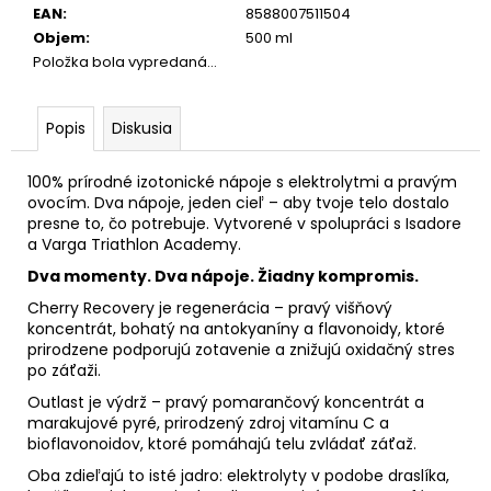
č
EAN
:
8588007511504
a
Objem
:
500 ml
m
Položka bola vypredaná…
e
Popis
Diskusia
100% prírodné izotonické nápoje s elektrolytmi a pravým
ovocím. Dva nápoje, jeden cieľ
–
aby tvoje telo dostalo
presne to, čo potrebuje. Vytvorené v spolupráci s Isadore
a Varga Triathlon Academy.
Dva momenty. Dva nápoje. Žiadny kompromis.
Cherry Recovery je regenerácia
–
pravý višňový
koncentrát, bohatý na antokyaníny a flavonoidy, ktoré
prirodzene podporujú zotavenie a znižujú oxidačný stres
po záťaži.
Outlast je výdrž
–
pravý pomarančový koncentrát a
marakujové pyré, prirodzený zdroj vitamínu C a
bioflavonoidov, ktoré pomáhajú telu zvládať záťaž.
Oba zdieľajú to isté jadro: elektrolyty v podobe draslíka,