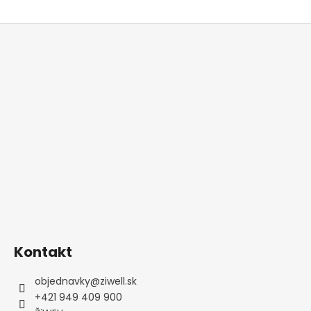
Z
á
p
ä
t
i
e
Kontakt
objednavky
@
ziwell.sk
+421 949 409 900