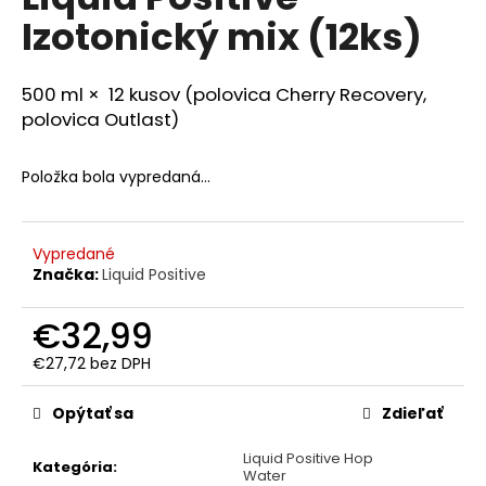
je
á
Izotonický mix (12ks)
0,0
z
j
5
s
hviezdičiek.
500 ml × 12 kusov (polovica Cherry Recovery,
ť
polovica Outlast)
?
Položka bola vypredaná…
HĽADAŤ
Vypredané
Značka:
Liquid Positive
€32,99
O
€27,72 bez DPH
d
Jednotková
p
cena:
Opýtať sa
Zdieľať
o
r
Liquid Positive Hop
ú
Kategória
:
Water