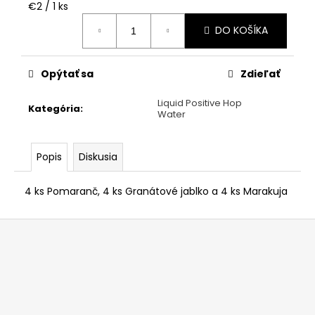
č
Jednotková
€2 / 1 ks
a
cena:
DO KOŠÍKA
m
e
Opýtať sa
Zdieľať
Liquid Positive Hop
Kategória
:
Water
Popis
Diskusia
4 ks Pomaranč, 4 ks Granátové jablko a 4 ks Marakuja
Z
á
p
ä
t