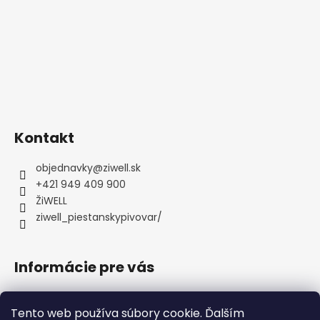
i
e
Kontakt
objednavky
@
ziwell.sk
+421 949 409 900
ŽiWELL
ziwell_piestanskypivovar/
Informácie pre vás
Obchodné podmienky
Tento web používa súbory cookie. Ďalším
Všeobecné podmienky ochrany osobných údajov