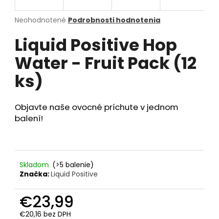
A
á
R
Priemerné
Neohodnotené
Podrobnosti hodnotenia
j
hodnotenie
s
Liquid Positive Hop
produktu
M
ť
je
Water - Fruit Pack (12
0,0
O
?
z
ks)
5
hviezdičiek.
Objavte naše ovocné príchute v jednom
HĽADAŤ
balení!
O
Skladom
(>5 balenie)
d
Značka:
Liquid Positive
p
o
€23,99
r
ú
€20,16 bez DPH